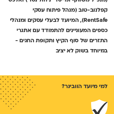
(מנכ"ל משותף ומייסד ״ניהול נטו״) ו
אלכס
קפלנוב-טוב
(מנהל פיתוח עסקי
RentSafe), המיועד לבעלי עסקים ומנהלי
כספים המעוניינים להתמודד עם אתגרי
התזרים של סוף הקיץ ותקופת החגים -
במיוחד בשוק לא יציב
למי מיועד הוובינר?