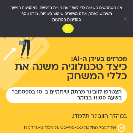
אנו משתמשים בעוגיות כדי לשפר את חוויית הגלישה. באמצעות המשך
השימוש באתר, אתם מאשרים שימוש בעוגיות. מידע נוסף
ב
מדיניות הפרטיות
Ok
מכרזים בעידן ה-AI:
כיצד טכנולוגיה משנה את
כללי המשחק
הצטרפו לוובינר מרתק שיתקיים ב-10 בספטמבר
בשעה 11:00 בבוקר
במהלך הוובינר תלמדו:
איך לקבל החלטת GO-N0-GO על מכרז ב-10 דקות