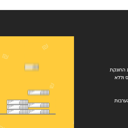
אית החונקת
 וללא
 להנפיק את הערבות