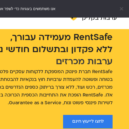
אנו משתמשים בעוגיות כדי לשפר את
דף הבית
e
RentSafe מעמידה עבורך,
ללא פקדון ובתשלום חודשי נ
ע
ר
ב
ו
ת
ש
כ
RentSafe חברת פינטק המספקת ללקוחות עסקיים פ
בטוחה ופשוטה להעמדת ערבויות חוץ בנקאיות להבטחת 
מכרזים, רכש ועוד, ללא צורך בריתוק כספים הנדרשים 
אלו. RentSafe הופכת את התחייבות הכספית הכרוכ
לשירות פיננסי פשוט ונוח, Guarantee as a Service.
לחצו לייעוץ חינם