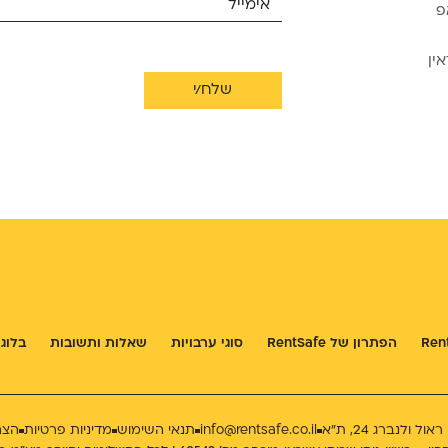
פ
ין
שלח/י
הפתרון של RentSafe
סוגי ערבויות
שאלות ותשובות
בלוג
ל ולנברג 24, ת״א
info@rentsafe.co.il
תנאי השימוש
מדיניות פרטיות
הצה