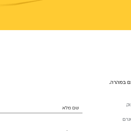
כם במהרה.
וק
גרם