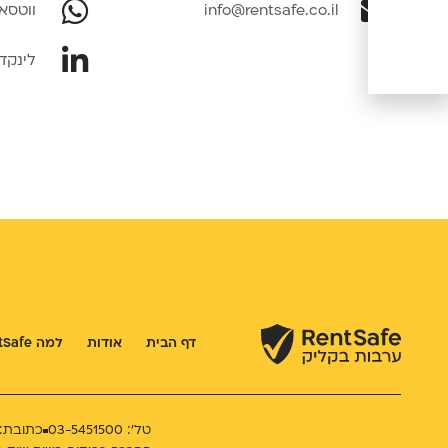
info@rentsafe.co.il
ווטסא
לינקדא
דף הבית
אודות
למה RentSafe
טל': 03-5451500
כתובת: ראו