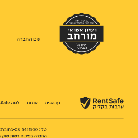
דף הבית
אודות
למה RentSafe
טל': 03-5451500
כתובת: ראו