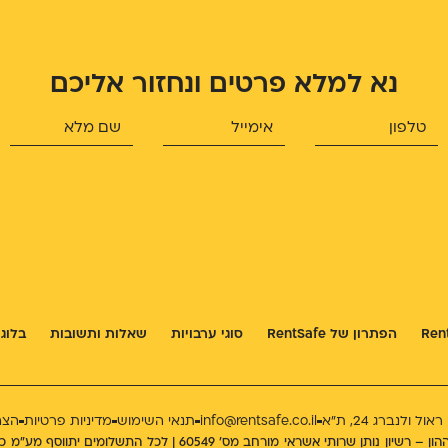
נא למלא פרטים ונחזור אליכם
הפתרון של RentSafe
סוגי ערבויות
שאלות ותשובות
בלוג
ל ולנברג 24, ת״א
info@rentsafe.co.il
תנאי השימוש
מדיניות פרטיות
הצה
החברה בפיקוח רשות שוק ההון – רשיון נותן שרותי אשראי 