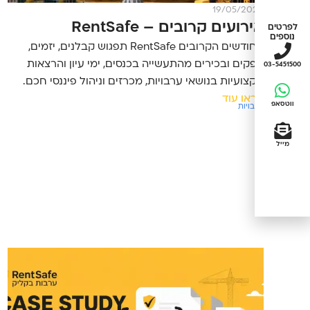
19/05/2026
אירועים קרובים – RentSafe
לפרטים
נוספים
בחודשים הקרובים RentSafe תפגוש קבלנים, יזמים,
ספקים ובכירים מהתעשייה בכנסים, ימי עיון והרצאות
03-5451500
מקצועיות בנושאי ערבויות, מכרזים וניהול פיננסי חכם.
קראו עוד
ווטסאפ
ערבויות
מייל