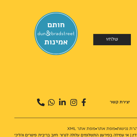
שלח/י
יצירת קשר
רת נגישות
מפת אתר
מפת אתר XML
מורחב מס' 60549 | לכל התשלומים יתווסף מע"מ כדין | אי עמידה בפירעון התשלומים עלולה לגרור חיוב בריבית פיגורים והליכי