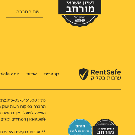
דף הבית
אודות
למה RentSafe
טל': 03-5451500
כתובת: ראו
RentSafe | המחירים יכולים להשתנות מעת לעת. | ערבויות חוץ בנקאיות מוכרות ע״י המדינה והמערכת הפיננסית ללקוחות עסקיים, חברות נדל"ן, יזמים וקבלנים.
** ערבות בנקאית היא ערבות 