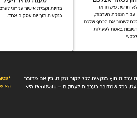
הון נשאר אצלכם
מענה מהיר ויעיל
RentSa לא דורשת פיקדון או
בחינת וקבלת אישור עקרוני לערב
עבור הנפקת הערבות,
בנקאית תוך יום עסקים אחד.
כם לשמור את הכסף שלכם
שובות באמת לפעילות
כם.*
ת ערבות חוץ בנקאית לכל לקוח ולקוח, בין אם מדובר
*פטור
האישו
בעסק חדש או עסק קיים, בעלי הון עצמי משמעותי או מועט, ככל שמדובר בערבות לעסקים – RentSafe היא