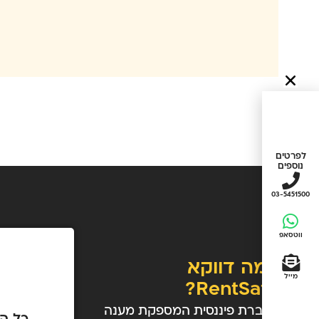
לפרטים
נוספים
03-5451500
ווטסאפ
למה דווקא
מייל
RentSafe?
כחברת פיננסית המספקת מענה