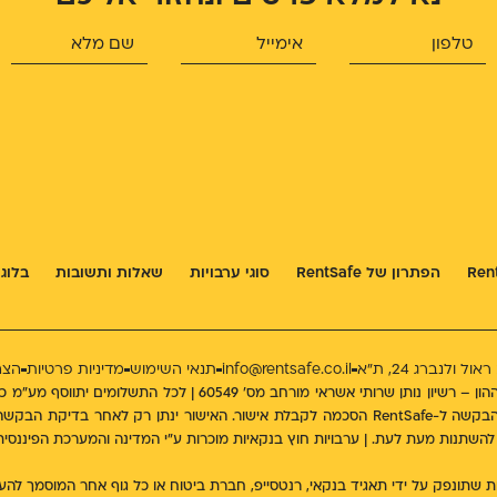
הפתרון של RentSafe
סוגי ערבויות
שאלות ותשובות
בלוג
ל ולנברג 24, ת״א
info@rentsafe.co.il
תנאי השימוש
מדיניות פרטיות
הצה
החברה בפיקוח רשות שוק ההון – רשיון נותן שרותי אשראי 
הוצאה לפועל | אין בהגשת הבקשה ל-RentSafe הסכמה לקבלת אישור. האישור ינת
שתונפק על ידי תאגיד בנקאי, רנטסייפ, חברת ביטוח או כל גוף אחר המוסמך להעמיד