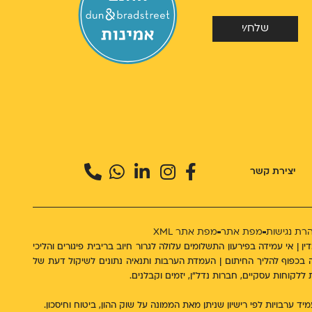
שלח/י
יצירת קשר
רת נגישות
מפת אתר
מפת אתר XML
מורחב מס' 60549 | לכל התשלומים יתווסף מע"מ כדין | אי עמידה בפירעון התשלומים עלולה לגרור חיוב בריבית פיגורים והליכי
ן רק לאחר בדיקת הבקשה בכפוף להליך החיתום | העמדת הערבות ותנאיה נתונים לשיקול דעת של
 ערבויות לפי רישיון שניתן מאת הממונה על שוק ההון, ביטוח וחיסכון.