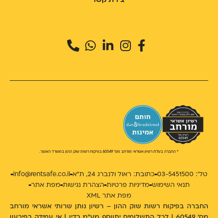
יצירת קשר
* החברה בעלת רשיון אשראי מורחב מס' 60549 בפיקוח רשות שוק ההון במשרד האוצר.
טל': 03-5451500
כתובת: ראול ולנברג 24, ת״א
info@rentsafe.co.il
תנאי השימוש
מדיניות פרטיות
הצהרת נגישות
מפת אתר
מפת אתר XML
החברה בפיקוח רשות שוק ההון – רשיון נותן שרותי אשראי מורחב
מס' 60549 | לכל התשלומים יתווסף מע"מ כדין | אי עמידה בפירעון