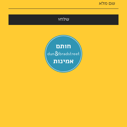
שלח/י