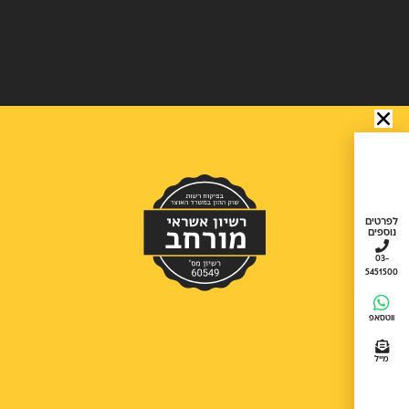
לפרטים
נוספים
03-
5451500
ווטסאפ
מייל