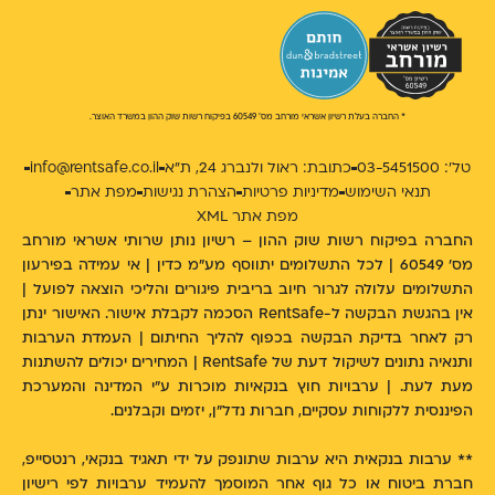
* החברה בעלת רשיון אשראי מורחב מס' 60549 בפיקוח רשות שוק ההון במשרד האוצר.
טל': 03-5451500
כתובת: ראול ולנברג 24, ת״א
info@rentsafe.co.il
תנאי השימוש
מדיניות פרטיות
הצהרת נגישות
מפת אתר
מפת אתר XML
החברה בפיקוח רשות שוק ההון – רשיון נותן שרותי אשראי מורחב
מס' 60549 | לכל התשלומים יתווסף מע"מ כדין | אי עמידה בפירעון
התשלומים עלולה לגרור חיוב בריבית פיגורים והליכי הוצאה לפועל |
אין בהגשת הבקשה ל-RentSafe הסכמה לקבלת אישור. האישור ינתן
רק לאחר בדיקת הבקשה בכפוף להליך החיתום | העמדת הערבות
ותנאיה נתונים לשיקול דעת של RentSafe | המחירים יכולים להשתנות
מעת לעת. | ערבויות חוץ בנקאיות מוכרות ע״י המדינה והמערכת
הפיננסית ללקוחות עסקיים, חברות נדל"ן, יזמים וקבלנים.
** ערבות בנקאית היא ערבות שתונפק על ידי תאגיד בנקאי, רנטסייפ,
חברת ביטוח או כל גוף אחר המוסמך להעמיד ערבויות לפי רישיון