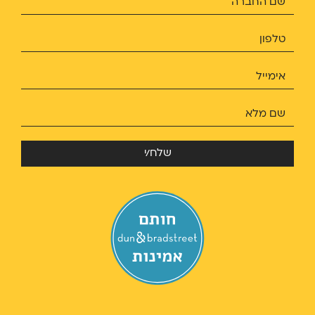
שלח/י