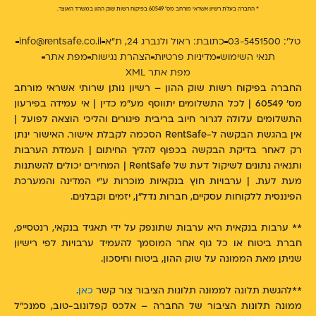
* החברה בעלת רשיון אשראי מורחב מס' 60549 בפיקוח רשות שוק ההון במשרד האוצר.
טל': 03-5451500
כתובת: ראול ולנברג 24, ת״א
info@rentsafe.co.il
תנאי השימוש
מדיניות פרטיות
הצהרת נגישות
מפת אתר
מפת אתר XML
החברה בפיקוח רשות שוק ההון – רשיון נותן שרותי אשראי מורחב
מס' 60549 | לכל התשלומים יתווסף מע"מ כדין | אי עמידה בפירעון
התשלומים עלולה לגרור חיוב בריבית פיגורים והליכי הוצאה לפועל |
אין בהגשת הבקשה ל-RentSafe הסכמה לקבלת אישור. האישור ינתן
רק לאחר בדיקת הבקשה בכפוף להליך החיתום | העמדת הערבות
ותנאיה נתונים לשיקול דעת של RentSafe | המחירים יכולים להשתנות
מעת לעת. | ערבויות חוץ בנקאיות מוכרות ע״י המדינה והמערכת
הפיננסית ללקוחות עסקיים, חברות נדל"ן, יזמים וקבלנים.
** ערבות בנקאית היא ערבות שתונפק על ידי תאגיד בנקאי, רנטסייפ,
חברת ביטוח או כל גוף אחר המוסמך להעמיד ערבויות לפי רישיון
שניתן מאת הממונה על שוק ההון, ביטוח וחיסכון.
**להגשת תלונה לממונה תלונות הציבור צור קשר
כאן
.
ממונה תלונות הציבור של החברה – אלכס קפלונוב-טוב, סמנכ"ל