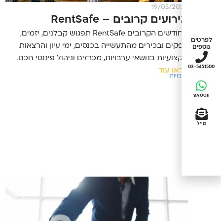
19/05/2026
אירועים קרובים – RentSafe
בחודשים הקרובים RentSafe תפגוש קבלנים, יזמים,
לפרטים
ספקים ובכירים מהתעשייה בכנסים, ימי עיון והרצאות
נוספים
מקצועיות בנושאי ערבויות, מכרזים וניהול פיננסי חכם.
03-5451500
קראו עוד
ערבויות
ווטסאפ
מייל