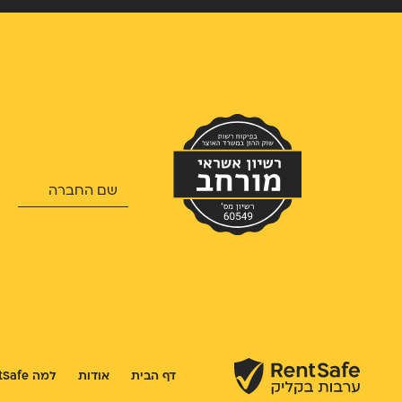
דף הבית
אודות
למה RentSafe