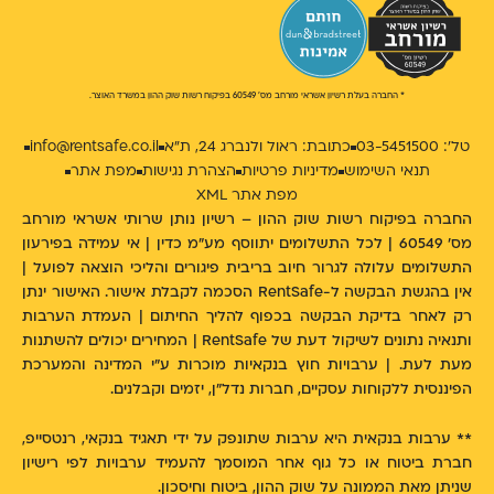
* החברה בעלת רשיון אשראי מורחב מס' 60549 בפיקוח רשות שוק ההון במשרד האוצר.
טל': 03-5451500
כתובת: ראול ולנברג 24, ת״א
info@rentsafe.co.il
תנאי השימוש
מדיניות פרטיות
הצהרת נגישות
מפת אתר
מפת אתר XML
החברה בפיקוח רשות שוק ההון – רשיון נותן שרותי אשראי מורחב
מס' 60549 | לכל התשלומים יתווסף מע"מ כדין | אי עמידה בפירעון
התשלומים עלולה לגרור חיוב בריבית פיגורים והליכי הוצאה לפועל |
אין בהגשת הבקשה ל-RentSafe הסכמה לקבלת אישור. האישור ינתן
רק לאחר בדיקת הבקשה בכפוף להליך החיתום | העמדת הערבות
ותנאיה נתונים לשיקול דעת של RentSafe | המחירים יכולים להשתנות
מעת לעת. | ערבויות חוץ בנקאיות מוכרות ע״י המדינה והמערכת
הפיננסית ללקוחות עסקיים, חברות נדל"ן, יזמים וקבלנים.
** ערבות בנקאית היא ערבות שתונפק על ידי תאגיד בנקאי, רנטסייפ,
חברת ביטוח או כל גוף אחר המוסמך להעמיד ערבויות לפי רישיון
שניתן מאת הממונה על שוק ההון, ביטוח וחיסכון.