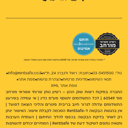
* החברה בעלת רשיון אשראי מורחב מס' 60549 בפיקוח רשות שוק ההון במשרד האוצר.
טל': 03-5451500
כתובת: ראול ולנברג 24, ת״א
info@rentsafe.co.il
תנאי השימוש
מדיניות פרטיות
הצהרת נגישות
מפת אתר
מפת אתר XML
החברה בפיקוח רשות שוק ההון – רשיון נותן שרותי אשראי מורחב
מס' 60549 | לכל התשלומים יתווסף מע"מ כדין | אי עמידה בפירעון
התשלומים עלולה לגרור חיוב בריבית פיגורים והליכי הוצאה לפועל |
אין בהגשת הבקשה ל-RentSafe הסכמה לקבלת אישור. האישור ינתן
רק לאחר בדיקת הבקשה בכפוף להליך החיתום | העמדת הערבות
ותנאיה נתונים לשיקול דעת של RentSafe | המחירים יכולים להשתנות