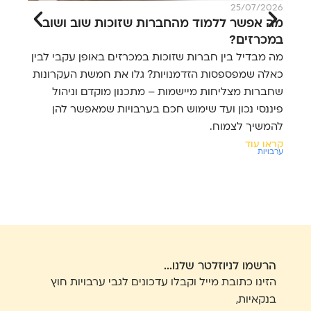
026
25/07/2026
מה אפשר ללמוד מהחברות שזוכות שוב ושוב
5 
במכרזים?
הצ
מה מבדיל בין חברות שזוכות במכרזים באופן עקבי לבין
לפנ
כאלה שמפספסות הזדמנויות? גלו את חמשת העקרונות
סיכ
שחברות מצליחות מיישמות – מתכנון מוקדם וניהול
והי
פיננסי נכון ועד שימוש חכם בערבויות שמאפשר להן
לחב
להמשיך לצמוח.
קרא
ערבו
קראו עוד
ערבויות
הרשמו לניוזלטר שלנו...
הזינו כתובת מייל וקבלו עדכונים לגבי ערבויות חוץ
בנקאיות,