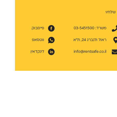
שלח/י
משרד: 03-5451500
פייסבוק
ראול ולנברג 24, ת״א
ווטסאפ
info@rentsafe.co.il
לינקדאין