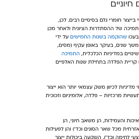
חיוניים
בייצור חומרי גלם בסיסיים רבים. לכן,
החל משנות ה-30, נעשו לרוב בתמיכה של ההסתדרות הציונית ולאחר מכן
בעכו
שהוקמה בשנות החמישים
על ידי
ך שנים, בעיקר באופן עקיף (מסים,
ינויים במדיניות הכלכלית,
התמיכה
ו קריית הפלדה בתחילת שנות האלפיים
דיניות לכיוון משק עצמאי יותר הוא ייצור
שיות מרכזיות – פלדה, אלומיניום וזכוכית
יכות והעמידות, הן משאב חיוני, הן
זרחית מכל שאר הסוגים וכד') והן לפעילות
צעי לחימה וכד'). השקעה ביכולות ייצור