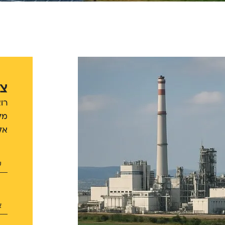
צר
רו
מל
אל