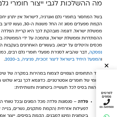
מה ההשלכות לגבי ייצור חומרי גלם 
בשל המחסור בחומרי גלם ואנרגיה, לישראל אין יתרון יחסי 
הקמת מפעלים מסוג זה 
ממשלת ישראל. דוגמה מובהקת לכך היא קריית הפלדה 
ההסתדרות וממשלת ישראל, ונתמכה על ידי הממשלה במש
מכסים והיטלים על ייבוא). בעשורים האחרונים בעקבות הש
נפסקה
, דבר שהביא לסגירת מפעלי חומרי גלם רבים, כמ
ו
המפעל היחיד בישראל ליצור זכוכית, פניציה, ב-2020
.
אחד התחומים הצפויים לצמוח במהירות במקרה של שינוי מ
מקומי של חומרים אסטרטגיים. כדוגמא לכך נביא שלוש תע
המהוות בסיס לכל תעשייה ביטחונית ותשתיתית:
לפרטים
נוספים
פלדה
– סגסוגות פלדה מכל הסוגים ובכל טווחי הא
03-5451500
לפעילות אזרחית (הקמת מתקנים, גשרים, בנייה א
ביטחונית (מיגון למבנים, הקמת בסיסים, ייצור אמ