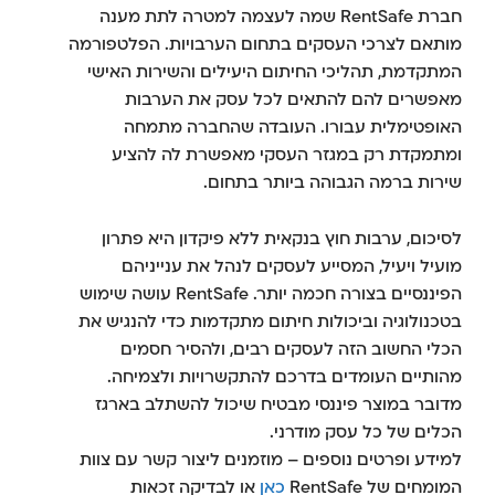
חברת RentSafe שמה לעצמה למטרה לתת מענה
מותאם לצרכי העסקים בתחום הערבויות. הפלטפורמה
המתקדמת, תהליכי החיתום היעילים והשירות האישי
מאפשרים להם להתאים לכל עסק את הערבות
האופטימלית עבורו. העובדה שהחברה מתמחה
ומתמקדת רק במגזר העסקי מאפשרת לה להציע
שירות ברמה הגבוהה ביותר בתחום.
לסיכום, ערבות חוץ בנקאית ללא פיקדון היא פתרון
מועיל ויעיל, המסייע לעסקים לנהל את ענייניהם
הפיננסיים בצורה חכמה יותר. RentSafe עושה שימוש
בטכנולוגיה וביכולות חיתום מתקדמות כדי להנגיש את
הכלי החשוב הזה לעסקים רבים, ולהסיר חסמים
מהותיים העומדים בדרכם להתקשרויות ולצמיחה.
מדובר במוצר פיננסי מבטיח שיכול להשתלב בארגז
הכלים של כל עסק מודרני.
למידע ופרטים נוספים – מוזמנים ליצור קשר עם צוות
המומחים של RentSafe
כאן
או לבדיקה זכאות