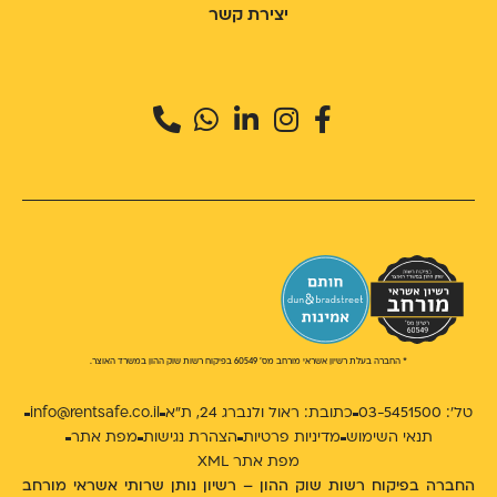
יצירת קשר
* החברה בעלת רשיון אשראי מורחב מס' 60549 בפיקוח רשות שוק ההון במשרד האוצר.
טל': 03-5451500
כתובת: ראול ולנברג 24, ת״א
info@rentsafe.co.il
תנאי השימוש
מדיניות פרטיות
הצהרת נגישות
מפת אתר
מפת אתר XML
החברה בפיקוח רשות שוק ההון – רשיון נותן שרותי אשראי מורחב