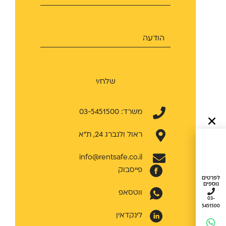
שלח/י
משרד: 03-5451500
ראול ולנברג 24, ת״א
info@rentsafe.co.il
פייסבוק
לפרטים
נוספים
ווטסאפ
03-
5451500
לינקדאין