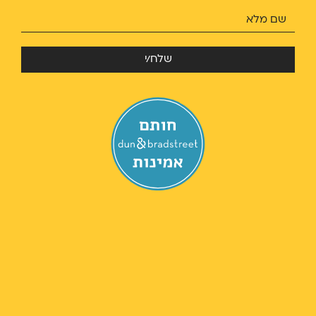
שלח/י