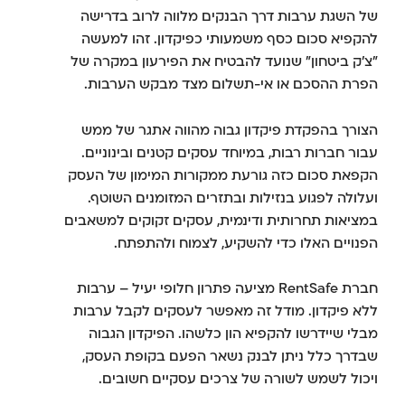
של השגת ערבות דרך הבנקים מלווה לרוב בדרישה
להקפיא סכום כסף משמעותי כפיקדון. זהו למעשה
"צ'ק ביטחון" שנועד להבטיח את הפירעון במקרה של
הפרת ההסכם או אי-תשלום מצד מבקש הערבות.
הצורך בהפקדת פיקדון גבוה מהווה אתגר של ממש
עבור חברות רבות, במיוחד עסקים קטנים ובינוניים.
הקפאת סכום כזה גורעת ממקורות המימון של העסק
ועלולה לפגוע בנזילות ובתזרים המזומנים השוטף.
במציאות תחרותית ודינמית, עסקים זקוקים למשאבים
הפנויים האלו כדי להשקיע, לצמוח ולהתפתח.
חברת RentSafe מציעה פתרון חלופי יעיל – ערבות
ללא פיקדון. מודל זה מאפשר לעסקים לקבל ערבות
מבלי שיידרשו להקפיא הון כלשהו. הפיקדון הגבוה
שבדרך כלל ניתן לבנק נשאר הפעם בקופת העסק,
ויכול לשמש לשורה של צרכים עסקיים חשובים.