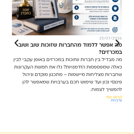
026
25/07/2026
מה אפשר ללמוד מהחברות שזוכות שוב ושוב
5 
במכרזים?
הצ
מה מבדיל בין חברות שזוכות במכרזים באופן עקבי לבין
לפנ
כאלה שמפספסות הזדמנויות? גלו את חמשת העקרונות
סיכ
שחברות מצליחות מיישמות – מתכנון מוקדם וניהול
והי
פיננסי נכון ועד שימוש חכם בערבויות שמאפשר להן
לחב
להמשיך לצמוח.
קרא
ערבו
קראו עוד
ערבויות